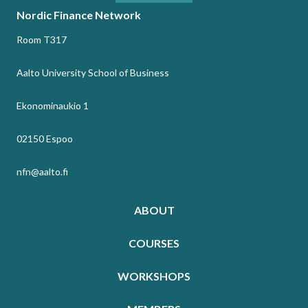
Nordic Finance Network
Room T317
Aalto University School of Business
Ekonominaukio 1
02150 Espoo
nfn@aalto.fi
ABOUT
COURSES
WORKSHOPS